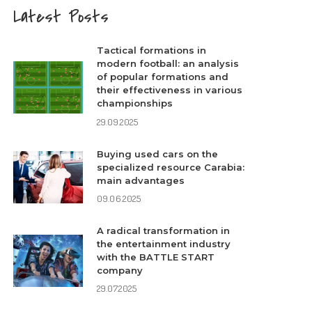
Latest Posts
Tactical formations in
modern football: an analysis
of popular formations and
their effectiveness in various
championships
29.09.2025
Buying used cars on the
specialized resource Carabia:
main advantages
09.06.2025
A radical transformation in
the entertainment industry
with the BATTLE START
company
29.07.2025