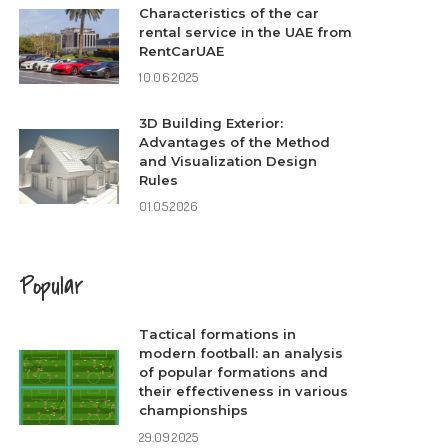
Characteristics of the car
rental service in the UAE from
RentCarUAE
10.06.2025
3D Building Exterior:
Advantages of the Method
and Visualization Design
Rules
01.05.2026
Popular
Tactical formations in
modern football: an analysis
of popular formations and
their effectiveness in various
championships
29.09.2025