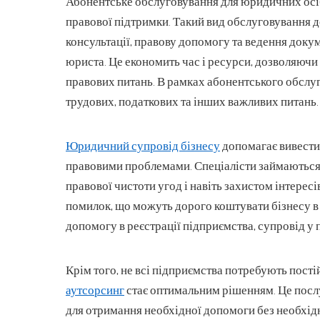
Абонентське обслуговування для юридичних осіб
правової підтримки. Такий вид обслуговування 
консультації, правову допомогу та ведення доку
юриста. Це економить час і ресурси, дозволяючи 
правових питань. В рамках абонентського обслу
трудових, податкових та інших важливих питань.
Юридичний супровід бізнесу
допомагає вивести 
правовими проблемами. Спеціалісти займаються
правової чистоти угод і навіть захистом інтересі
помилок, що можуть дорого коштувати бізнесу 
допомогу в реєстрації підприємства, супровід у 
Крім того, не всі підприємства потребують пост
аутсорсинг
стає оптимальним рішенням. Це посл
для отримання необхідної допомоги без необхідн