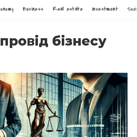
conomy
Business
Real estate
Investment
Soci
ровід бізнесу