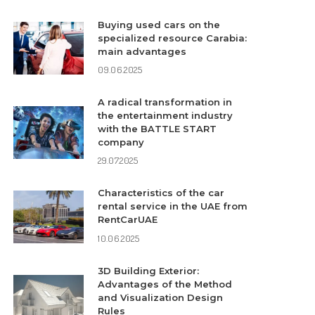
Buying used cars on the
specialized resource Carabia:
main advantages
09.06.2025
A radical transformation in
the entertainment industry
with the BATTLE START
company
29.07.2025
Characteristics of the car
rental service in the UAE from
RentCarUAE
10.06.2025
3D Building Exterior:
Advantages of the Method
and Visualization Design
Rules