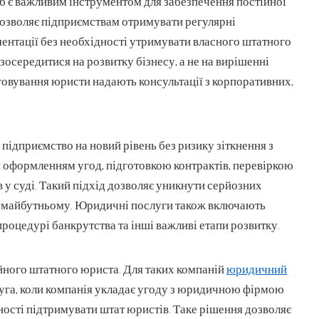
 є важливим інструментом для забезпечення постійної
дозволяє підприємствам отримувати регулярні
ментації без необхідності утримувати власного штатного
зосередитися на розвитку бізнесу, а не на вирішенні
говування юристи надають консультації з корпоративних,
підприємство на новий рівень без ризику зіткнення з
 оформленням угод, підготовкою контрактів, перевіркою
в у суді. Такий підхід дозволяє уникнути серйозних
в майбутньому. Юридичні послуги також включають
процедурі банкрутства та інші важливі етапи розвитку.
ійного штатного юриста. Для таких компаній
юридичний
уга, коли компанія укладає угоду з юридичною фірмою
ості підтримувати штат юристів. Таке рішення дозволяє