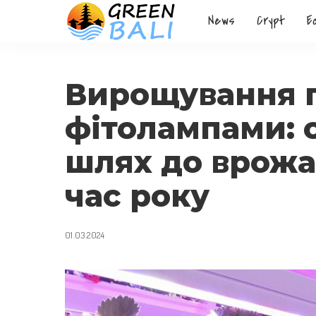
News
Crypt
E
Вирощування п
фітолампами:
шлях до врожа
час року
01.03.2024