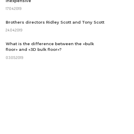
inexpensive
17.04.2019
Brothers directors Ridley Scott and Tony Scott
24.04.2019
What is the difference between the «bulk
floor» and «3D bulk floor»?
03.05.2019