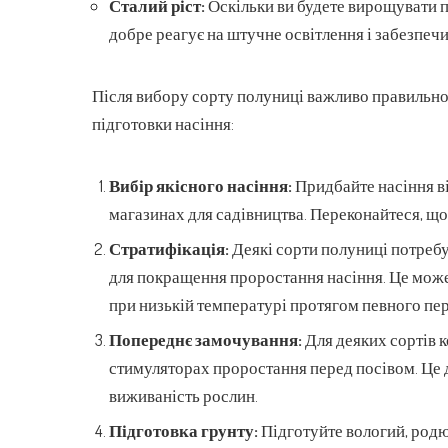
Сталий ріст:
Оскільки ви будете вирощувати п
добре реагує на штучне освітлення і забезпечи
Після вибору сорту полуниці важливо правильно п
підготовки насіння:
Вибір якісного насіння:
Придбайте насіння ві
магазинах для садівництва. Переконайтеся, що
Стратифікація:
Деякі сорти полуниці потребу
для покращення проростання насіння. Це може
при низькій температурі протягом певного пер
Попереднє замочування:
Для деяких сортів к
стимуляторах проростання перед посівом. Це
виживаність рослин.
Підготовка грунту:
Підготуйте вологий, родю