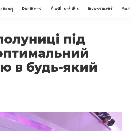
conomy
Business
Real estate
Investment
Soci
олуниці під
 оптимальний
ю в будь-який