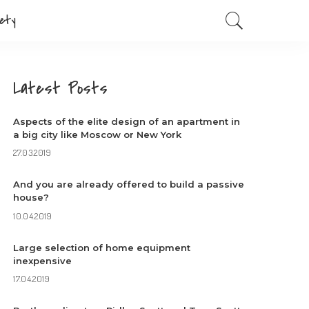
ety
Latest Posts
Aspects of the elite design of an apartment in
a big city like Moscow or New York
27.03.2019
And you are already offered to build a passive
house?
10.04.2019
Large selection of home equipment
inexpensive
17.04.2019