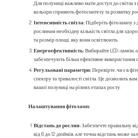
Для полуниці важливо мати доступ до світла з 
кольори сприяють фотосинтезу та розвитку ро
Інтенсивність світла:
Підберіть фітолампу з 
рослинам необхідну кількість світла для здор
та розмір площі, яку вони освітлюють.
Енергоефективність:
Вибирайте LED-лампи, о
забезпечують більш ефективне використання с
Регульовані параметри:
Перевірте, чи є в фі
спектру та тривалості світла. Це дозволить ва
вашої полуниці на різних етапах росту.
Налаштування фітоламп:
Відстань до рослин:
Забезпечте правильну ві
від 6 до 12 дюймів, але точна відстань може за