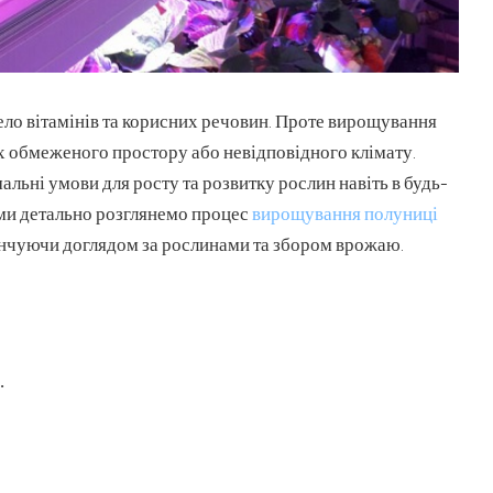
ело вітамінів та корисних речовин. Проте вирощування
х обмеженого простору або невідповідного клімату.
льні умови для росту та розвитку рослин навіть в будь-
і ми детально розглянемо процес
вирощування полуниці
кінчуючи доглядом за рослинами та збором врожаю.
.