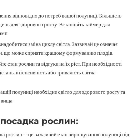
ення відповідно до потреб вашої полуниці. Більшість
 день для здорового росту. Встановіть таймер для
амп.
знадобитися зміна циклу світла. Зазвичай це означає
дин, що може сприяти кращому формуванню плодів.
е стан рослин та відгуки на їх ріст. При необхідності
тань, інтенсивність або тривалість світла.
шій полуниці необхідне світло для здорового росту та
овища.
а посадка рослин:
дка рослин — це важливий етап вирощування полуниці під