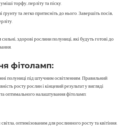
уміші торфу, перліту та піску.
 ґрунту та легко притисніть до нього. Завершіть посів,
рліту.
сильні, здорові рослини полуниці, які будуть готові до
вання.
ня фітоламп:
ні полуниці під штучним освітленням. Правильний
ність росту рослин і кінцевий результат у вигляді
у та оптимального налаштування фітоламп:
 світла, оптимізованим для рослинного росту та квітіння.