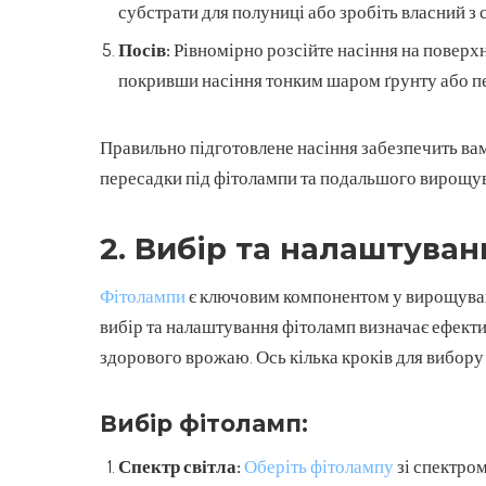
субстрати для полуниці або зробіть власний з с
Посів:
Рівномірно розсійте насіння на поверхні
покривши насіння тонким шаром ґрунту або пе
Правильно підготовлене насіння забезпечить вам 
пересадки під фітолампи та подальшого вирощу
2. Вибір та налаштуван
Фітолампи
є ключовим компонентом у вирощуван
вибір та налаштування фітоламп визначає ефектив
здорового врожаю. Ось кілька кроків для вибор
Вибір фітоламп:
Спектр світла:
Оберіть фітолампу
зі спектром