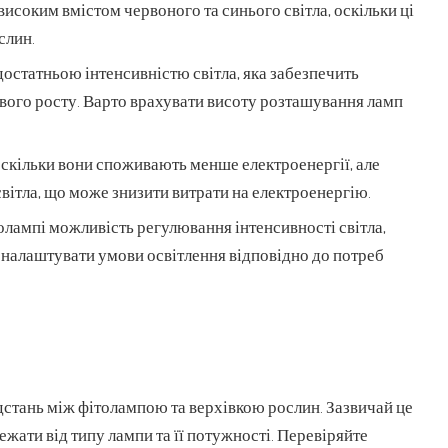
високим вмістом червоного та синього світла, оскільки ці
слин.
достатньою інтенсивністю світла, яка забезпечить
ового росту. Варто врахувати висоту розташування ламп
скільки вони споживають менше електроенергії, але
вітла, що може знизити витрати на електроенергію.
толампі можливість регулювання інтенсивності світла,
м налаштувати умови освітлення відповідно до потреб
дстань між фітолампою та верхівкою рослин. Зазвичай це
лежати від типу лампи та її потужності. Перевіряйте