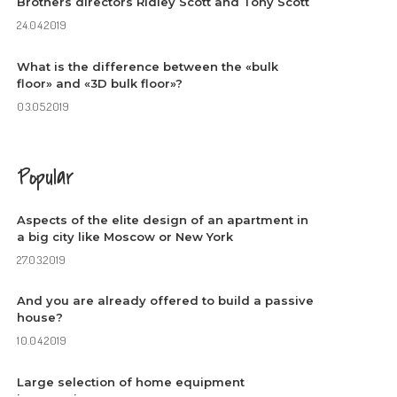
Brothers directors Ridley Scott and Tony Scott
24.04.2019
What is the difference between the «bulk
floor» and «3D bulk floor»?
03.05.2019
Popular
Aspects of the elite design of an apartment in
a big city like Moscow or New York
27.03.2019
And you are already offered to build a passive
house?
10.04.2019
Large selection of home equipment