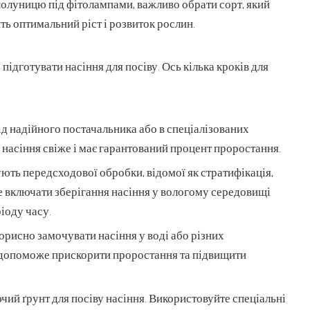
олуницю під фітолампами, важливо обрати сорт, який
ть оптимальний ріст і розвиток рослин.
ідготувати насіння для посіву. Ось кілька кроків для
д надійного постачальника або в спеціалізованих
 насіння свіже і має гарантований процент проростання.
ють передсходової обробки, відомої як стратифікація,
 включати зберігання насіння у вологому середовищі
іоду часу.
орисно замочувати насіння у воді або різних
 допоможе прискорити проростання та підвищити
чий ґрунт для посіву насіння. Використовуйте спеціальні