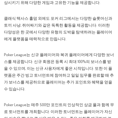
상시키기 위해 다양한 게임과 고유한 기능을 제공합니다.
클래식 텍사스 홀덤 외에도 포커 리그에서는 다양한 슬롯머신과
토끼 사냥, 쥐어짜기와 같은 독특한 활동을 제공합니다. 이러한
다양성은 한 곳에서 다양한 유형의 도박을 탐색하려는 플레이어
에게 플랫폼을 매력적으로 만듭니다.
Poker League는 신규 플레이어와 복귀 플레이어에게 다양한 보너
스를 제공합니다. 신규 회원은 등록 시 최대 100%의 보너스를 받
을 수 있으며, 이는 신규 사용자에게 좋은 시작입니다. 또한 이 플
랫폼은 주간 빙고 토너먼트에 참여하고 일일 임무를 완료할 때 추
가 보너스를 제공하므로 플레이어는 추가 포인트와 혜택을 얻을
수 있습니다.
Poker League는 매주 500만 포인트의 인상적인 상금 풀과 함께 무
료 토너먼트를 개최합니다. 이러한 토너먼트는 플레이어가 자신