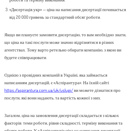
«Дисертація.укр» — ціна на написання дисертації починається
від 20 000 гривень за стандартний обсяг роботи.
Якщо ви плануєте замовити дисертацію, то вам необхідно знати,
що ціна на такі послуги може значно відрізнятися в різних
агентствах. Тому варто ретельно обирати компанію, з якою ви
будете співпрацювати.
Однією з провідних компаній в Україні, яка займається
написанням дисертацій, є «Аспірантура». На їхній сайті
https://aspirantura.com.ua/uk/uslugi/
ви можете дізнатися про
послуги, які вони надають, та вартість кожної з них.
Загалом, ціна на замовлення дисертації складається з кількох
факторів: теми роботи, рівня складності, терміну виконання та
обсягу роботи. У «Аспірантурі» ціна на написання дисертації