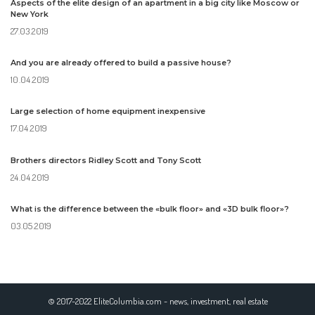
Aspects of the elite design of an apartment in a big city like Moscow or
New York
27.03.2019
And you are already offered to build a passive house?
10.04.2019
Large selection of home equipment inexpensive
17.04.2019
Brothers directors Ridley Scott and Tony Scott
24.04.2019
What is the difference between the «bulk floor» and «3D bulk floor»?
03.05.2019
© 2017-2022 EliteColumbia.com - news, investment, real estate