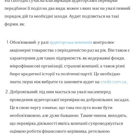
передбачає її поділ на два види, кожен з яких має на увазі певний
порядок дій та необхідні заходи. Аудит поділяється на такі
форми, як:
Обов’язковий: у разі
аудиторська компанія
контролює
акціонерні товариства з періодичністю раз на рік. Він також є
характерним для таких підприємств, як недержавні фонди,
мікрофінансові організації, страхові компанії, а також різні
бюро кредитної історії та політичні партії. Це необхідно
знати, перш ніж вибрати та замовити аудит на
credo.com.ua
.
Добровільний: під ним мається на увазі насамперед
проведення аудиторської перевірки на добровільних засадах.
Це в свою чергу означає, що така послуга може бути
необов’язковою, але дуже бажаною. Таким чином, виходить,
що перевірка діяльності якоїсь компанії супроводжується
оцінкою роботи фінансового керівника, ретельною