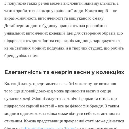
З покупкою таких речей можна висловити індивідуальність, а
також зробити внесок до української моди. Кожен виріб — це
вираз жіночності, витонченості та вишуканого смаку.
Дизайнери модного будинку працюють над розробкою
унікальних витончених колекцій. Ідеї для створення образів, що
підкреслюють достоїнства справжніх модниць, зароджуються
не на світових модних подіумах, а в творчих студіях, що робить
бренд унікальним.
Елегантність та енергія весни у колекціях
Колекції одягу, представлена на сайті магазину-це визнання
того, що діловий дрес-код може приносити весну в серця
сучасних леді. Жіночі силуети, лаконічні форми та стиль, що
підкреслює гарний настрій – все це філософія бренду. З таким
модним одягом кожна жінка може відчути себе елегантним та
стильним. Кожна представниця прекрасної статі може дізнатися
більш на
https://catorange.ua/ru/bluzy/
та в зручному режимі