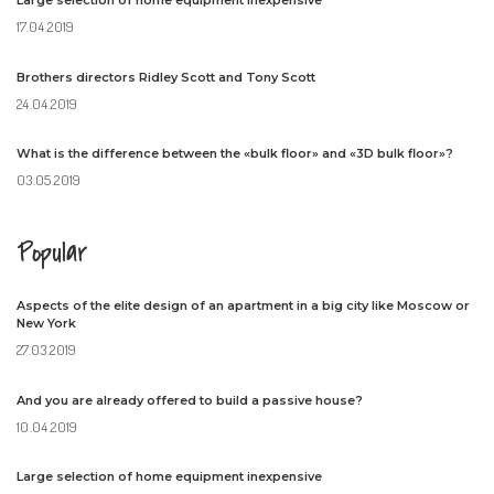
Large selection of home equipment inexpensive
17.04.2019
Brothers directors Ridley Scott and Tony Scott
24.04.2019
What is the difference between the «bulk floor» and «3D bulk floor»?
03.05.2019
Popular
Aspects of the elite design of an apartment in a big city like Moscow or
New York
27.03.2019
And you are already offered to build a passive house?
10.04.2019
Large selection of home equipment inexpensive