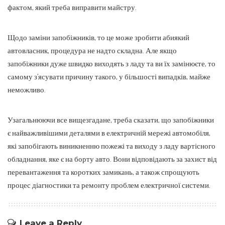
фактом, який треба виправити майстру.
Щодо заміни запобіжників, то це може зробити абиякий
автовласник, процедура не надто складна. Але якщо
запобіжники дуже швидко виходять з ладу та ви їх замінюєте, то
самому з’ясувати причину такого, у більшості випадків, майже
неможливо.
Узагальнюючи все вищезгадане, треба сказати, що запобіжники
є найважливішими деталями в електричній мережі автомобіля,
які запобігають виникненню пожежі та виходу з ладу вартісного
обладнання, яке є на борту авто. Вони відповідають за захист від
перевантаження та коротких замикань, а також спрощують
процес діагностики та ремонту проблем електричної системи.
Leave a Reply