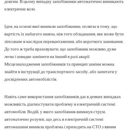
довгим. В цьому випадку запобіжники автоматично вимикають
електричне коло.
Ідея, на основі якої виникли запобіжники, полягає в тому, що
вартість їх набагато нижча, ніж того обладнання, яке може бути
зіпсоване в наслідок перевантаження, або короткого замикання.
До того ж треба враховувати, що запобіжник можливо дуже
легко і швидко замінити на інший в разі аварії.
Місцезнаходження запобіжників та принцип заміни можна
знайти в інструкції до транспортного засобу, або запитати у
досвідчених автомобілістів.
Навіть саме використання запобіжників дає в деяких випадках
можливість діагностувати проблему в електричній системі
автомобіля. Водій, у якого запобіжник вимкнув струм,
автоматично розуміє, що десь в електричній системі
автомашини виникла проблема і приходить на СТО з явним