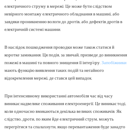
електричного струму в мережі. Це може бути слідством
невірного монтажу електричного обладнання в машині, або
завдяки проникненню вологи до дротів, або дефектів дротів в
електричній системі машини.
В наслідок пошкодження проводки може також статися й
коротке замикання. Ця подія, за звичай, призведе до виникнення
пожежі в машині та повного знищення її інтер’єру.
Запобіжники
мають функцію виявлення таких подій та негайного
відокремлення мережі, де стався цей випадок.
При інтенсивному використанні автомобіля час від часу
виникає надвелике споживання електроенергії. Це виникає тоді,
коли одночасно вмикаються декілька великих споживачів. Як
слідство, дроти, по яким йде електричний струм, можуть
перегрітися та спалахнути, якщо перевантаження буде занадто